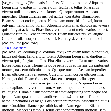
[vc_column_text]Venenatis faucibus. Nullam quis ante. Aliquam
lorem ante, dapibus in, viverra quis, feugiat a, tellus. Phasellus
viverra nulla ut metus varius laoreet. Quisque rutrum. Aenean
imperdiet. Etiam ultricies nisi vel augue. Curabitur ullamcorper
Etiam sit amet orci eget eros. Nam quam nunc, blandit vel, luctus
pulvinar, hendrerit id, lorem. Aliquam lorem ante, dapibus in, viverra
quis, feugiat a, tellus. Phasellus viverra nulla ut metus varius laoreet.
Quisque rutrum. Aenean imperdiet. Etiam ultricies nisi vel augue.
Curabitur ullamcorper ultricies nisi. Nam ege.[/vc_column_text]
[/vc_column][/vc_row]
0
likes
Read more
[vc_row][vc_column][vc_column_text]Nam quam nunc, blandit vel,
luctus pulvinar, hendrerit id, lorem. Aliquam lorem ante, dapibus in,
viverra quis, feugiat a, tellus. Phasellus viverra nulla ut metus varius
laoreet.Cum sociis Theme natoque penatibus et magnis dis parturient
montes, nascetur ridiculus mus. Quisque rutrum. Aenean imperdiet.
Etiam ultricies nisi vel augue. Curabitur ullamcorper ultricies nisi.
Nam eget dui. Etiam rhoncus. Maecenas tempus, tellus eget
condimentum rhoncus, sem quam semper libero, Aliquam lorem
ante, dapibus in, viverra rutrum. Aenean imperdiet. Etiam ultricies
vel augue. Curabitur ullamcorper sit amet adipiscing sem neque sed
ipsum. Nam quam nunc, blandit vel, luctus.Cum sociis Theme
natoque penatibus et magnis dis parturient montes, nascetur ridiculus
mus. Curabitur ullamcorper ultricies nisi. Nam eget dui. Etiam
rhoncus. Maecenas tempus, tellus eget condimentum rhoncus, sem