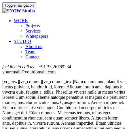
Toggle navigation
WORK
Projects
Services
Whitepapers
STUDIO
About us
Team
Contact
feel free to call us
+91.33.26789234
youremail@yourdomain.com
[vc_row][vc_column][vc_column_text]Nam quam nunc, blandit vel,
luctus pulvinar, hendrerit id, lorem. Aliquam lorem ante, dapibus in,
viverra quis, feugiat a, tellus. Phasellus viverra nulla ut metus varius
laoreet.Cum sociis Theme natoque penatibus et magnis dis parturient
montes, nascetur ridiculus mus. Quisque rutrum. Aenean imperdiet.
Etiam ultricies nisi vel augue. Curabitur ullamcorper ultricies nisi.
Nam eget dui. Etiam rhoncus. Maecenas tempus, tellus eget
condimentum rhoncus, sem quam semper libero, Aliquam lorem
ante, dapibus in, viverra rutrum. Aenean imperdiet. Etiam ultricies
nisi vel augue. Curabitur ullamcorper sit amet adipiscing sem neque