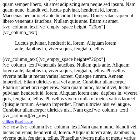
quam semper libero, sit amet adipiscing sem neque sed ipsum. Nam
quam nunc, blandit vel, luctus pulvinar, hendrerit id, lorem.
Maecenas nec odio et ante tincidunt tempus. Donec vitae sapien ut
libero venenatis faucibus. Nullam quis ante. Etiam sit amet.
[/vc_column_text][vc_empty_space height="29px"]
[vc_column_text]
Luctus pulvinar, hendrerit id, lorem. Aliquam lorem
ante, dapibus in, viverra quis, feugiat a, tellus.
[/vc_column_text][vc_empty_space height="26px"]
[vc_column_text]Venenatis faucibus. Nullam quis ante. Aliquam
lorem ante, dapibus in, viverra quis, feugiat a, tellus. Phasellus
viverra nulla ut metus varius laoreet. Quisque rutrum. Aenean
imperdiet. Etiam ultricies nisi vel augue. Curabitur ullamcorper
Etiam sit amet orci eget eros. Nam quam nunc, blandit vel, luctus
pulvinar, hendrerit id, lorem. Aliquam lorem ante, dapibus in, viverra
quis, feugiat a, tellus. Phasellus viverra nulla ut metus varius laoreet.
Quisque rutrum. Aenean imperdiet. Etiam ultricies nisi vel augue.
Curabitur ullamcorper ultricies nisi. Nam ege.[/vc_column_text]
[/vc_column][/vc_row]
0
likes
Read more
[vc_row][vc_column][vc_column_text]Nam quam nunc, blandit vel,
luctus pulvinar, hendrerit id, lorem. Aliquam lorem ante, dapibus in,
viverra quis, feugiat a, tellus. Phasellus viverra nulla ut metus varius