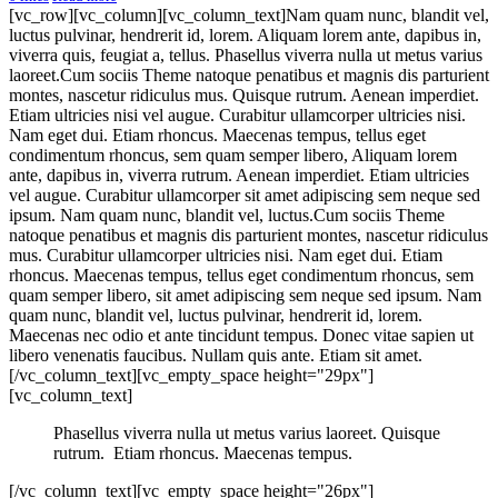
[vc_row][vc_column][vc_column_text]Nam quam nunc, blandit vel,
luctus pulvinar, hendrerit id, lorem. Aliquam lorem ante, dapibus in,
viverra quis, feugiat a, tellus. Phasellus viverra nulla ut metus varius
laoreet.Cum sociis Theme natoque penatibus et magnis dis parturient
montes, nascetur ridiculus mus. Quisque rutrum. Aenean imperdiet.
Etiam ultricies nisi vel augue. Curabitur ullamcorper ultricies nisi.
Nam eget dui. Etiam rhoncus. Maecenas tempus, tellus eget
condimentum rhoncus, sem quam semper libero, Aliquam lorem
ante, dapibus in, viverra rutrum. Aenean imperdiet. Etiam ultricies
vel augue. Curabitur ullamcorper sit amet adipiscing sem neque sed
ipsum. Nam quam nunc, blandit vel, luctus.Cum sociis Theme
natoque penatibus et magnis dis parturient montes, nascetur ridiculus
mus. Curabitur ullamcorper ultricies nisi. Nam eget dui. Etiam
rhoncus. Maecenas tempus, tellus eget condimentum rhoncus, sem
quam semper libero, sit amet adipiscing sem neque sed ipsum. Nam
quam nunc, blandit vel, luctus pulvinar, hendrerit id, lorem.
Maecenas nec odio et ante tincidunt tempus. Donec vitae sapien ut
libero venenatis faucibus. Nullam quis ante. Etiam sit amet.
[/vc_column_text][vc_empty_space height="29px"]
[vc_column_text]
Phasellus viverra nulla ut metus varius laoreet. Quisque
rutrum. Etiam rhoncus. Maecenas tempus.
[/vc_column_text][vc_empty_space height="26px"]