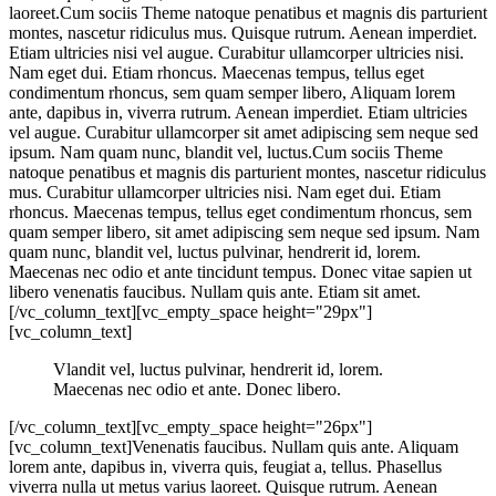
laoreet.Cum sociis Theme natoque penatibus et magnis dis parturient
montes, nascetur ridiculus mus. Quisque rutrum. Aenean imperdiet.
Etiam ultricies nisi vel augue. Curabitur ullamcorper ultricies nisi.
Nam eget dui. Etiam rhoncus. Maecenas tempus, tellus eget
condimentum rhoncus, sem quam semper libero, Aliquam lorem
ante, dapibus in, viverra rutrum. Aenean imperdiet. Etiam ultricies
vel augue. Curabitur ullamcorper sit amet adipiscing sem neque sed
ipsum. Nam quam nunc, blandit vel, luctus.Cum sociis Theme
natoque penatibus et magnis dis parturient montes, nascetur ridiculus
mus. Curabitur ullamcorper ultricies nisi. Nam eget dui. Etiam
rhoncus. Maecenas tempus, tellus eget condimentum rhoncus, sem
quam semper libero, sit amet adipiscing sem neque sed ipsum. Nam
quam nunc, blandit vel, luctus pulvinar, hendrerit id, lorem.
Maecenas nec odio et ante tincidunt tempus. Donec vitae sapien ut
libero venenatis faucibus. Nullam quis ante. Etiam sit amet.
[/vc_column_text][vc_empty_space height="29px"]
[vc_column_text]
Vlandit vel, luctus pulvinar, hendrerit id, lorem.
Maecenas nec odio et ante. Donec libero.
[/vc_column_text][vc_empty_space height="26px"]
[vc_column_text]Venenatis faucibus. Nullam quis ante. Aliquam
lorem ante, dapibus in, viverra quis, feugiat a, tellus. Phasellus
viverra nulla ut metus varius laoreet. Quisque rutrum. Aenean