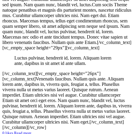
sed ipsum. Nam quam nunc, blandit vel, luctus.Cum sociis Theme
natoque penatibus et magnis dis parturient montes, nascetur ridiculus
mus. Curabitur ullamcorper ultricies nisi. Nam eget dui. Etiam
rhoncus. Maecenas tempus, tellus eget condimentum rhoncus, sem
quam semper libero, sit amet adipiscing sem neque sed ipsum. Nam
quam nunc, blandit vel, luctus pulvinar, hendrerit id, lorem.
Maecenas nec odio et ante tincidunt tempus. Donec vitae sapien ut
libero venenatis faucibus. Nullam quis ante Etiam.[/vc_column_text]
[vc_empty_space height="29px"][vc_column_text]
Luctus pulvinar, hendrerit id, lorem. Aliquam lorem
ante, dapibus in sit amet id ante ullam.
[/vc_column_text][vc_empty_space height="26px"]
[vc_column_text]Venenatis faucibus. Nullam quis ante. Aliquam
lorem ante, dapibus in, viverra quis, feugiat a, tellus. Phasellus
viverra nulla ut metus varius laoreet. Quisque rutrum. Aenean
imperdiet. Etiam ultricies nisi vel augue. Curabitur ullamcorper
Etiam sit amet orci eget eros. Nam quam nunc, blandit vel, luctus
pulvinar, hendrerit id, lorem. Aliquam lorem ante, dapibus in, viverra
quis, feugiat a, tellus. Phasellus viverra nulla ut metus varius laoreet.
Quisque rutrum. Aenean imperdiet. Etiam ultricies nisi vel augue.
Curabitur ullamcorper ultricies nisi. Nam eget.[/vc_column_text]
[/vc_column][/vc_row]
0
likes
Read more